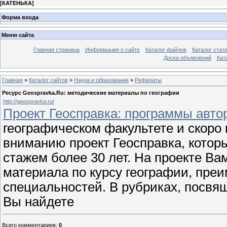
[
КАТЕНЬКА
]
Форма входа
Меню сайта
Главная страница
Информация о сайте
Каталог файлов
Каталог стат
Доска объявлений
Кат
Главная
»
Каталог сайтов
»
Наука и образование
»
Рефераты
Ресурс Geospravka.Ru: методические материалы по географии
http://geospravka.ru/
Проект Геосправка: программы авто
географическом факультете и скоро
вниманию проект Геосправка, котор
стажем более 30 лет. На проекте В
материала по курсу географии, пре
специальностей. В рубриках, посв
Вы найдете
Всего комментариев
:
0