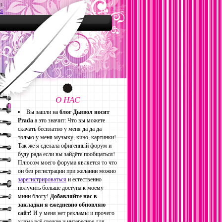
21
S
О НАС
Вы зашли на
блог Дьявол носит
Prada
а это значит: Что вы можете
скачать бесплатно у меня да да да
только у меня музыку, кино, картинки!
Так же я сделала офигенный форум и
буду рада если вы зайдёте пообщаться!
Плюсом моего форума является то что
он без регистрации при желании можно
зарегистрироваться
и естественно
получить больше доступа к моему
мини блогу!
Добавляйте нас в
закладки я ежедневно обновляю
сайт!
И у меня нет рекламы и прочего
хлама всё свежие и интересное для