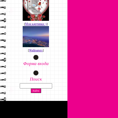
[
Мои картинки :)
]
[
Wallpapers
]
Форма входа
Поиск