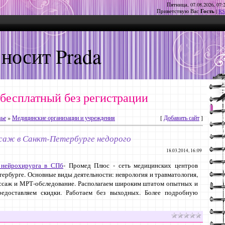
Пятница, 07.08.2026, 07:
Гость
Приветствую Вас
|
RS
 носит Prada
 бесплатный без регистрации
вье
»
Медицинские организации и учреждения
[
Добавить сайт
]
саж в Санкт-Петербурге недорого
18.03.2014, 16:09
 нейрохирурга в СПб
- Промед Плюс - сеть медицинских центров
тербурге. Основные виды деятельности: неврология и травматология,
массаж и МРТ-обследование. Располагаем широким штатом опытных и
редоставляем скидки. Работаем без выходных. Более подробную