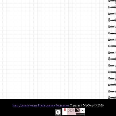
Блог Дьявол носит Prada скачать бесплатно
Copyright MyCorp © 2026