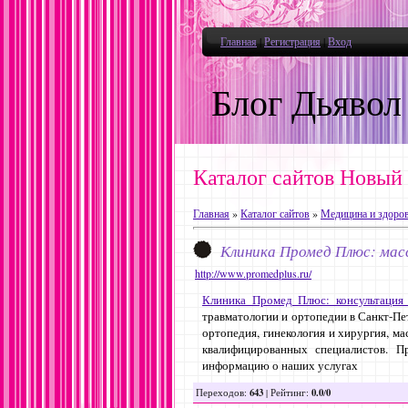
Главная
|
Регистрация
|
Вход
Блог Дьявол
Каталог сайтов Новый
Главная
»
Каталог сайтов
»
Медицина и здоро
Клиника Промед Плюс: мас
http://www.promedplus.ru/
Клиника Промед Плюс: консультация
травматологии и ортопедии в Санкт-Пе
ортопедия, гинекология и хирургия, 
квалифицированных специалистов. П
информацию о наших услугах
643
0.0
0
Переходов
:
|
Рейтинг
:
/