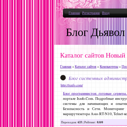
Главная
|
Регистрация
|
Вход
Блог Дьявол
Каталог сайтов Новый
Главная
»
Каталог сайтов
»
Компьютеры
»
Про
Блог системных администр
http://ixnfo.com/
Блог программистов: готовые сервера
портале Ixnfo.Com. Подробные инстр
системы для начинающих и опытных
Безопасность и Сети. Мониторинг 
маршрутизатора Asus RT-N10, Telnet-
633
0.0
0
Переходов
:
|
Рейтинг
:
/