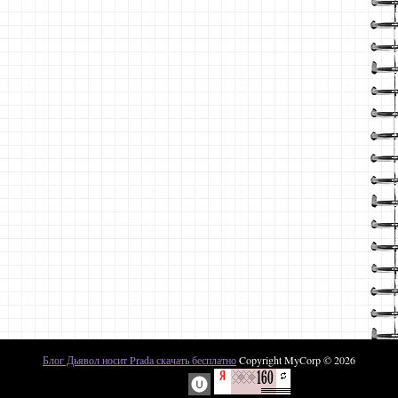
Блог Дьявол носит Prada скачать бесплатно
Copyright MyCorp © 2026