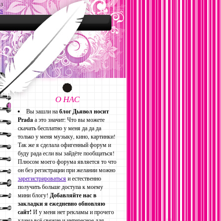
43
S
О НАС
Вы зашли на
блог Дьявол носит
Prada
а это значит: Что вы можете
скачать бесплатно у меня да да да
только у меня музыку, кино, картинки!
Так же я сделала офигенный форум и
буду рада если вы зайдёте пообщаться!
Плюсом моего форума является то что
он без регистрации при желании можно
зарегистрироваться
и естественно
получить больше доступа к моему
мини блогу!
Добавляйте нас в
закладки я ежедневно обновляю
сайт!
И у меня нет рекламы и прочего
хлама всё свежие и интересное для