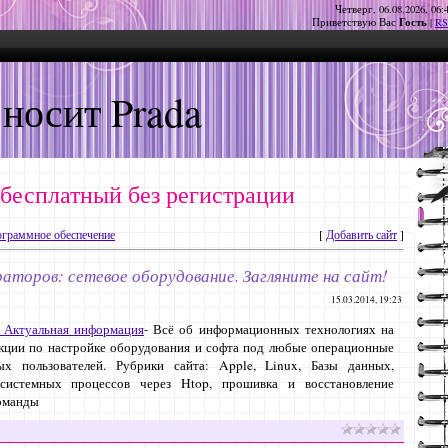
Четверг, 06.08.2026, 06:
Гость
Приветствую Вас
|
RS
 носит Prada
 бесплатный без регистрации
граммное обеспечение
[
Добавить сайт
]
аторов: сетевое оборудование. Загляните на сайт!
15.03.2014, 19:23
. Актуальная информация
- Всё об информационных технологиях на
укции по настройке оборудования и софта под любые операционные
 пользователей. Рубрики сайта: Apple, Linux, Базы данных,
системных процессов через Htop, прошивка и восстановление
команды