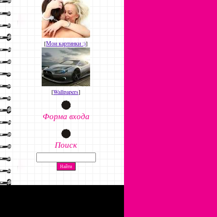
[
Мои картинки :)
]
[
Wallpapers
]
Форма входа
Поиск