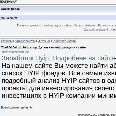
[
КАТЕНЬКА
]
Форма входа
Меню сайта
Главная страница
Информация о сайте
Каталог файлов
Каталог стат
Доска объявлений
Кат
Главная
»
Каталог сайтов
»
Интернет
»
Интернет-услуги
TheGOLDskull: Hyip shop. Детальная информация на сайте
http://hyipmonitors.ru/
Заработок Hyip. Подробнее на сайте
На нашем сайте Вы можете найти а
список HYIP фондов. Все самые изв
подробный анализ HYIP сайтов в о
проекты для инвестирования своего
инвестициях в HYIP компании мини
Всего комментариев
:
0
Добавлять комментарии могу