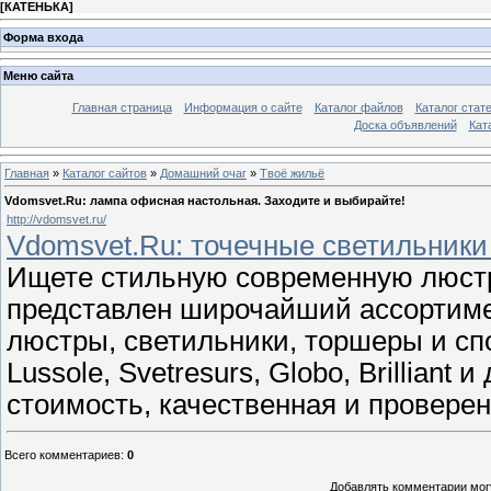
[
КАТЕНЬКА
]
Форма входа
Меню сайта
Главная страница
Информация о сайте
Каталог файлов
Каталог стат
Доска объявлений
Кат
Главная
»
Каталог сайтов
»
Домашний очаг
»
Твоё жильё
Vdomsvet.Ru: лампа офисная настольная. Заходите и выбирайте!
http://vdomsvet.ru/
Vdomsvet.Ru: точечные светильники
Ищете стильную современную люстр
представлен широчайший ассортимен
люстры, светильники, торшеры и сп
Lussole, Svetresurs, Globo, Brillian
стоимость, качественная и проверен
Всего комментариев
:
0
Добавлять комментарии могу