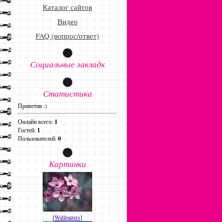
Каталог сайтов
Видео
FAQ (вопрос/ответ)
Социальные закладк
Статистика
Приветик :)
Онлайн всего:
1
Гостей:
1
Пользователей:
0
Картинки
[
Wallpapers
]