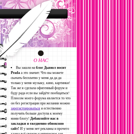
31
S
О НАС
Вы зашли на
блог Дьявол носит
Prada
а это значит: Что вы можете
скачать бесплатно у меня да да да
только у меня музыку, кино, картинки!
Так же я сделала офигенный форум и
буду рада если вы зайдёте пообщаться!
Плюсом моего форума является то что
он без регистрации при желании можно
зарегистрироваться
и естественно
получить больше доступа к моему
мини блогу!
Добавляйте нас в
закладки я ежедневно обновляю
сайт!
И у меня нет рекламы и прочего
хлама всё свежие и интересное для