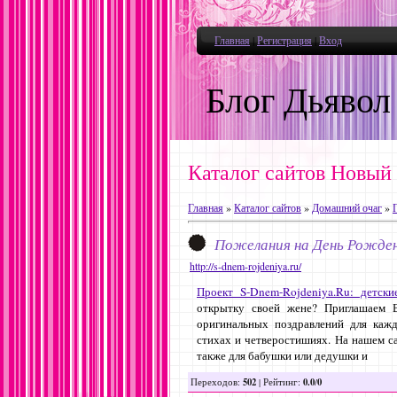
Главная
|
Регистрация
|
Вход
Блог Дьявол
Каталог сайтов Новый
Главная
»
Каталог сайтов
»
Домашний очаг
»
Пожелания на День Рожден
http://s-dnem-rojdeniya.ru/
Проект S-Dnem-Rojdeniya.Ru: детск
открытку своей жене? Приглашаем В
оригинальных поздравлений для кажд
стихах и четверостишиях. На нашем с
также для бабушки или дедушки и
502
0.0
0
Переходов
:
|
Рейтинг
:
/