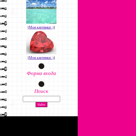
[
Мои картинки :)
]
[
Мои картинки :)
]
Форма входа
Поиск