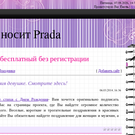
Пятница, 07.08.2026, 14:
Гость
Приветствую Вас
|
RS
 носит Prada
 бесплатный без регистрации
Праздники
[
Добавить сайт
]
ия девушке. Смотрите здесь!
06.03.2014, 16:36
ие стихи с Днем Рождения
- Вам хочется оригинально подписать
ас на страницы проекта, где Вы найдете огромное количество
ого. Веселые, короткие и трогательные поздравления в красивых
айте Вы обязательно найдете поздравление для женщин и мужчин, а