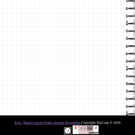
Блог Дьявол носит Prada скачать бесплатно
Copyright MyCorp © 2026