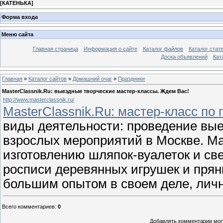
[
КАТЕНЬКА
]
Форма входа
Меню сайта
Главная страница
Информация о сайте
Каталог файлов
Каталог стат
Доска объявлений
Кат
Главная
»
Каталог сайтов
»
Домашний очаг
»
Праздники
MasterClassnik.Ru: выездные творческие мастер-классы. Ждем Вас!
http://www.masterclassnik.ru/
MasterClassnik.Ru: мастер-класс по
виды деятельности: проведение вые
взрослых мероприятий в Москве. Ma
изготовлению шляпок-вуалеток и св
росписи деревянных игрушек и прян
большим опытом в своем деле, лич
Всего комментариев
:
0
Добавлять комментарии могу