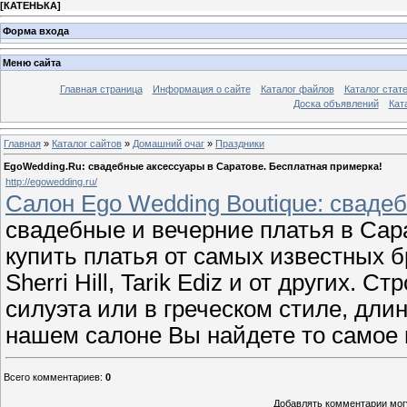
[
КАТЕНЬКА
]
Форма входа
Меню сайта
Главная страница
Информация о сайте
Каталог файлов
Каталог стат
Доска объявлений
Кат
Главная
»
Каталог сайтов
»
Домашний очаг
»
Праздники
EgoWedding.Ru: свадебные аксессуары в Саратове. Бесплатная примерка!
http://egowedding.ru/
Салон Ego Wedding Boutique: сваде
свадебные и вечерние платья в Сар
купить платья от самых известных б
Sherri Hill, Tarik Ediz и от других. 
силуэта или в греческом стиле, дли
нашем салоне Вы найдете то самое 
Всего комментариев
:
0
Добавлять комментарии могу