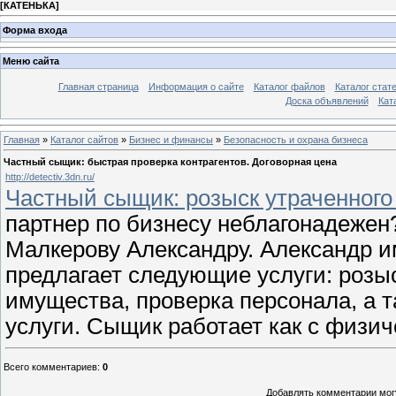
[
КАТЕНЬКА
]
Форма входа
Меню сайта
Главная страница
Информация о сайте
Каталог файлов
Каталог стат
Доска объявлений
Кат
Главная
»
Каталог сайтов
»
Бизнес и финансы
»
Безопасность и охрана бизнеса
Частный сыщик: быстрая проверка контрагентов. Договорная цена
http://detectiv.3dn.ru/
Частный сыщик: розыск утраченного
партнер по бизнесу неблагонадеже
Малкерову Александру. Александр и
предлагает следующие услуги: розыс
имущества, проверка персонала, а т
услуги. Сыщик работает как с физич
Всего комментариев
:
0
Добавлять комментарии могу