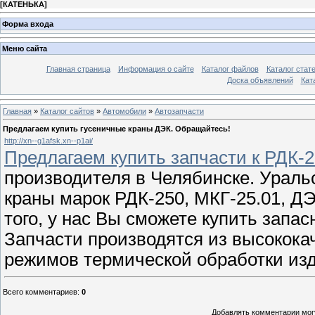
[
КАТЕНЬКА
]
Форма входа
Меню сайта
Главная страница
Информация о сайте
Каталог файлов
Каталог стат
Доска объявлений
Кат
Главная
»
Каталог сайтов
»
Автомобили
»
Автозапчасти
Предлагаем купить гусеничные краны ДЭК. Обращайтесь!
http://xn--g1afsk.xn--p1ai/
Предлагаем купить запчасти к РДК-
производителя в Челябинске. Ураль
краны марок РДК-250, МКГ-25.01, Д
того, у нас Вы сможете купить запа
Запчасти производятся из высокока
режимов термической обработки из
Всего комментариев
:
0
Добавлять комментарии могу